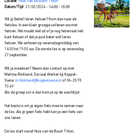
Locatie
:
Huis van de Buurt Triton
Datum/Tijd
: 21/02/2024 -
14:00 - 15:00
Wil jij (beter) leren fietsen? Kom dan naar de
fietsles. In een klein groepje oefenen we met
fietsen. Het maakt niet uit of je nog helemaal niet
kunt fietsen of dat je juist beter wilt leren
fietsen. We oefenen op woensdagmiddag van
14:00 tot 15:00 uur. De eerste les is op woensdag
27 september.
Wil je meedoen? Neem dan contact op met
Marlina Blokland, Sociaal Werker bij Koppel-
Swoe:
m.blokland@koppelswoe.nl
of 06-28 78
70 49
Als de groep vol is dan kom je op de wachtlijst.
Het beste is om je eigen fiets mee te nemen naar
de les. Als je geen fiets hebt kan je een fiets van
ons lenen.
De les start vanaf Huis van de Buurt Triton,