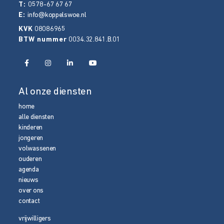
T:
0578-67 67 67
E:
info@koppelswoe.nl
KVK
08086965
BTW nummer
0034.32.841.B.01
Al onze diensten
home
alle diensten
kinderen
jongeren
volwassenen
ouderen
agenda
nieuws
over ons
contact
vrijwilligers