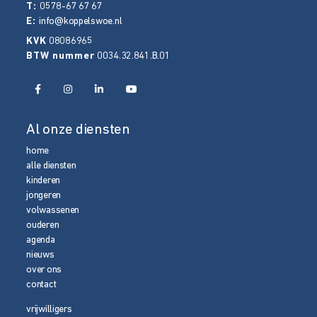
T:
0578-67 67 67
E:
info@koppelswoe.nl
KVK
08086965
BTW nummer
0034.32.841.B.01
Al onze diensten
home
alle diensten
kinderen
jongeren
volwassenen
ouderen
agenda
nieuws
over ons
contact
vrijwilligers