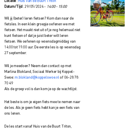
Locatie
:
Huis van de Buurt Triton
Datum/Tijd
: 29/05/2024 -
14:00 - 15:00
Wil jij (beter) leren fietsen? Kom dan naar de
fietsles. In een klein groepje oefenen we met
fietsen. Het maakt niet uit of je nog helemaal niet
kunt fietsen of dat je juist beter wilt leren
fietsen. We oefenen op woensdagmiddag van
14:00 tot 15:00 uur. De eerste les is op woensdag
27 september.
Wil je meedoen? Neem dan contact op met
Marlina Blokland, Sociaal Werker bij Koppel-
Swoe:
m.blokland@koppelswoe.nl
of 06-28 78
70 49
Als de groep vol is dan kom je op de wachtlijst.
Het beste is om je eigen fiets mee te nemen naar
de les. Als je geen fiets hebt kan je een fiets van
ons lenen.
De les start vanaf Huis van de Buurt Triton,