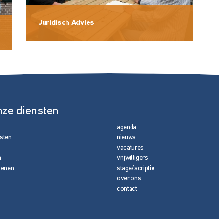
Juridisch Advies
nze diensten
agenda
nsten
nieuws
n
vacatures
n
vrijwilligers
senen
stage/scriptie
over ons
contact