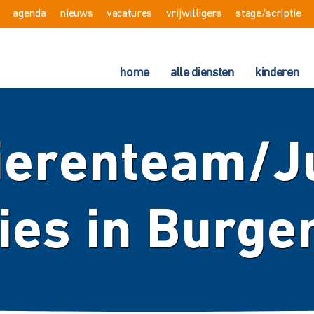
agenda
nieuws
vacatures
vrijwilligers
stage/scriptie
home
alle diensten
kinderen
ierenteam/Ju
ies in Burge