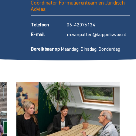
Coördinator Formulierenteam en Juridisch
Advies
T
elefoon
06-42076134
E
-mail
m.vanputten@koppelswoe.nl
Bereikbaar op
Maandag, Dinsdag, Donderdag