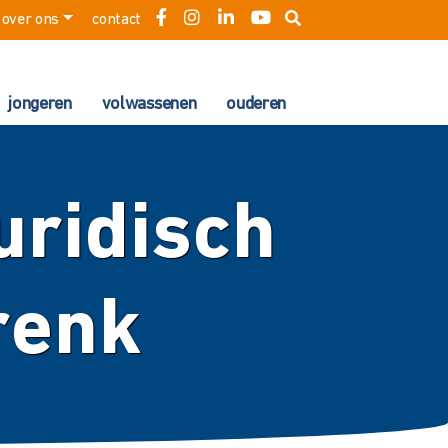
over ons
contact
jongeren
volwassenen
ouderen
ridisch
renk