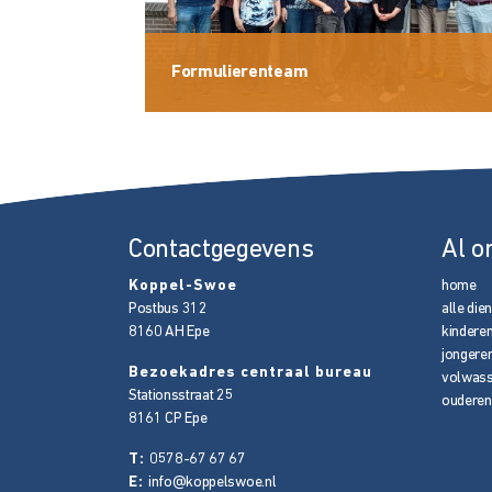
Formulierenteam
Contactgegevens
Al o
Koppel-Swoe
home
Postbus 312
alle die
8160 AH
Epe
kindere
jongere
Bezoekadres centraal bureau
volwas
Stationsstraat 25
ouderen
8161 CP
Epe
T:
0578-67 67 67
E:
info@koppelswoe.nl