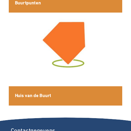
Buurtpunten
Huis van de Buurt
Contactgegevens