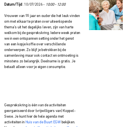
Datum/Tijd
: 10/07/2026 -
10:00 - 12:00
Vrouwen van 55 jaar en ouder die het leuk vinden
om met elkaar te praten over uiteenlopende
thema’s uit het dagelijks leven, zijn van harte
welkom bij de gesprekskring. Iedere week praten
we in een ontspannen setting onder het genot
van een kopje koffie over verschillende
onderwerpen. Zo blijf je betrokken bij de
samenleving maar ook contact en ontmoeting is
minstens zo belangrijk. Deelname is gratis. Je
betaalt alleen voor je eigen consumptie.
Gesprekskring is één van de activiteiten
georganiseerd door (vrijwilligers van) Koppel-
Swoe. Je kunt hier de hele agenda met
activiteiten in
Huis van de Buurt EGW
bekijken.