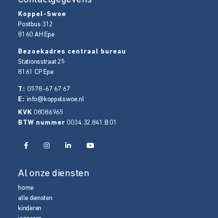
Koppel-Swoe
Postbus 312
8160 AH
Epe
Bezoekadres centraal bureau
Stationsstraat 25
8161 CP
Epe
T:
0578-67 67 67
E:
info@koppelswoe.nl
KVK
08086965
BTW nummer
0034.32.841.B.01
Al onze diensten
home
alle diensten
kinderen