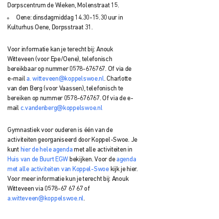
Dorpscentrum de Wieken, Molenstraat 15.
Oene: dinsdagmiddag 14.30-15.30 uur in
Kulturhus Oene, Dorpsstraat 31.
Voor informatie kan je terecht bij: Anouk
Witteveen (voor Epe/Oene), telefonisch
bereikbaar op nummer 0578-676767. Of via de
e-mail
a. witteveen@koppelswoe.nl
. Charlotte
van den Berg (voor Vaassen), telefonisch te
bereiken op nummer 0578-676767. Of via de e-
mail
c.vandenberg@koppelswoe.nl
Gymnastiek voor ouderen is één van de
activiteiten georganiseerd door Koppel-Swoe. Je
kunt
hier de hele agenda
met alle activiteiten in
Huis van de Buurt EGW
bekijken. Voor de
agenda
met alle activiteiten van Koppel-Swoe
kijk je hier.
Voor meer informatie kun je terecht bij: Anouk
Witteveen via 0578-67 67 67 of
a.witteveen@koppelswoe.nl
.