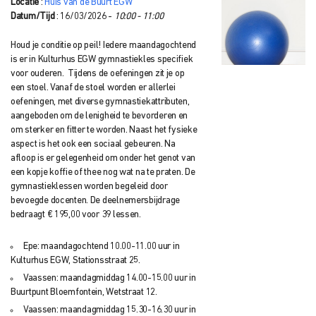
Locatie
:
Huis van de Buurt EGW
Datum/Tijd
: 16/03/2026 -
10:00 - 11:00
Houd je conditie op peil! Iedere maandagochtend
is er in Kulturhus EGW gymnastiekles specifiek
voor ouderen. Tijdens de oefeningen zit je op
een stoel. Vanaf de stoel worden er allerlei
oefeningen, met diverse gymnastiekattributen,
aangeboden om de lenigheid te bevorderen en
om sterker en fitter te worden. Naast het fysieke
aspect is het ook een sociaal gebeuren. Na
afloop is er gelegenheid om onder het genot van
een kopje koffie of thee nog wat na te praten. De
gymnastieklessen worden begeleid door
bevoegde docenten. De deelnemersbijdrage
bedraagt € 195,00 voor 39 lessen.
Epe: maandagochtend 10.00-11.00 uur in
Kulturhus EGW, Stationsstraat 25.
Vaassen: maandagmiddag 14.00-15.00 uur in
Buurtpunt Bloemfontein, Wetstraat 12.
Vaassen: maandagmiddag 15.30-16.30 uur in