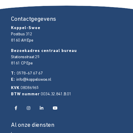
Contactgegevens
Koppel-Swoe
Postbus 312
8160 AH
Epe
Bezoekadres centraal bureau
Stationsstraat 25
8161 CP
Epe
T:
0578-67 67 67
E:
info@koppelswoe.nl
KVK
08086965
BTW nummer
0034.32.841.B.01
Al onze diensten