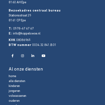
8160 AH
Epe
Bezoekadres centraal bureau
Stationsstraat 25
8161 CP
Epe
T:
0578-67 67 67
E:
info@koppelswoe.nl
KVK
08086965
BTW nummer
0034.32.841.B.01
Al onze diensten
home
alle diensten
kinderen
jongeren
volwassenen
ouderen