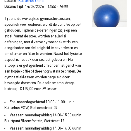
Locatie
:
Kulturhus Oene
Datum/Tijd
: 14/07/2026 -
15:00 - 16:00
Tijdens de wekelijkse gymnastieklessen,
specifiek voor ouderen, wordt de conditie op peil
gehouden. Tijdens de oefeningen zit je op een
stoel. Vanaf de stoel worden er allerlei
oefeningen, met diverse gymnastiekattributen,
aangeboden om de lenigheid te bevorderen en
om sterker en fitter te worden. Naast het fysieke
aspect is het ook een sociaal gebeuren. Na
afloop is er gelegenheid om onder het genot van
een kopje koffie of thee nog wat na te praten. De
gymnastieklessen worden begeleid door
bevoegde docenten. De deelnemersbijdrage
bedraagt € 195,00 voor 39 lessen.
Epe: maandagochtend 10.00-11.00 uur in
Kulturhus EGW, Stationsstraat 25.
Vaassen: maandagmiddag 14.00-15.00 uur in
Buurtpunt Bloemfontein, Wetstraat 12.
Vaassen: maandagmiddag 15.30-16.30 uur in