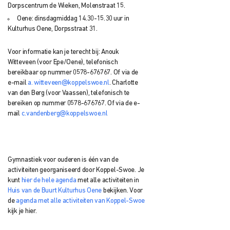
Dorpscentrum de Wieken, Molenstraat 15.
Oene: dinsdagmiddag 14.30-15.30 uur in
Kulturhus Oene, Dorpsstraat 31.
Voor informatie kan je terecht bij: Anouk
Witteveen (voor Epe/Oene), telefonisch
bereikbaar op nummer 0578-676767. Of via de
e-mail
a. witteveen@koppelswoe.nl
. Charlotte
van den Berg (voor Vaassen), telefonisch te
bereiken op nummer 0578-676767. Of via de e-
mail
c.vandenberg@koppelswoe.nl
Gymnastiek voor ouderen is één van de
activiteiten georganiseerd door Koppel-Swoe. Je
kunt
hier de hele agenda
met alle activiteiten in
Huis van de Buurt Kulturhus Oene
bekijken. Voor
de
agenda met alle activiteiten van Koppel-Swoe
kijk je hier.