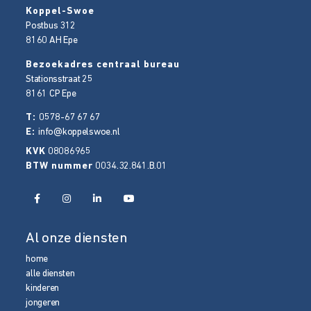
Koppel-Swoe
Postbus 312
8160 AH
Epe
Bezoekadres centraal bureau
Stationsstraat 25
8161 CP
Epe
T:
0578-67 67 67
E:
info@koppelswoe.nl
KVK
08086965
BTW nummer
0034.32.841.B.01
Al onze diensten
home
alle diensten
kinderen
jongeren