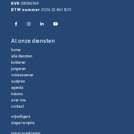
KVK
08086965
BTW nummer
0034.32.841.B.01
Al onze diensten
home
alle diensten
kinderen
jongeren
volwassenen
ouderen
agenda
nieuws
over ons
contact
vrijwilligers
stage/scriptie
privacyverklaring