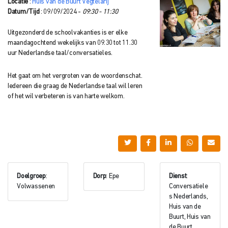
Locatie
:
Huis van de Buurt Vegtelarij
Datum/Tijd
: 09/09/2024 -
09:30 - 11:30
Uitgezonderd de schoolvakanties is er elke
maandagochtend wekelijks van 09.30 tot 11.30
uur Nederlandse taal/conversatieles.
Het gaat om het vergroten van de woordenschat.
Iedereen die graag de Nederlandse taal wil leren
of het wil verbeteren is van harte welkom.
Doelgroep
:
Dorp
: Epe
Dienst
:
Volwassenen
Conversatiele
s Nederlands,
Huis van de
Buurt, Huis van
de Buurt