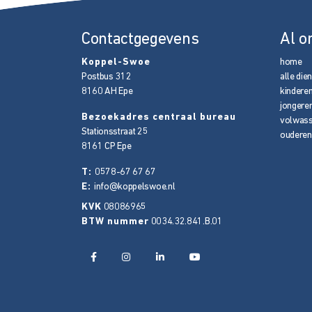
Contactgegevens
Al o
Koppel-Swoe
home
Postbus 312
alle die
8160 AH
Epe
kindere
jongere
Bezoekadres centraal bureau
volwas
Stationsstraat 25
ouderen
8161 CP
Epe
T:
0578-67 67 67
E:
info@koppelswoe.nl
KVK
08086965
BTW nummer
0034.32.841.B.01