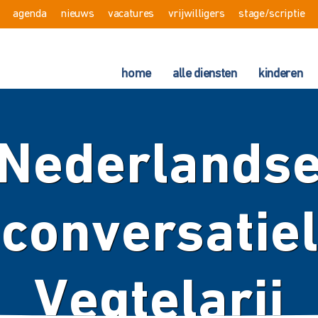
agenda
nieuws
vacatures
vrijwilligers
stage/scriptie
home
alle diensten
kinderen
Nederlands
/conversatiel
Vegtelarij