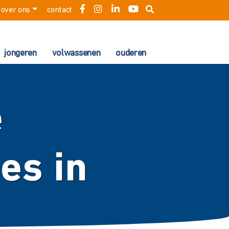
over ons
contact
jongeren
volwassenen
ouderen
e
es in