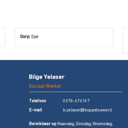
Dorp
: Epe
Bilge Yeleser
Sociaal Werker
T
elefoon
0578-676767
E
-mail
b.yeleser@koppelswoe.nl
Bereikbaar op
Maandag, Dinsdag, Woensdag,