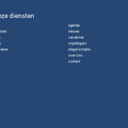
nze diensten
agenda
nsten
nieuws
n
vacatures
n
vrijwilligers
senen
stage/scriptie
over ons
contact