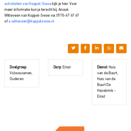
activiteiten van Koppel-Swoe
kijk je hier.
Voor
meer informatie kun je terecht bij: Anouk
Witteveen
van Koppel-Swoe via
0578-67 67 67
of
a.witteveen@koppelswoe.nl
Doelgroep
:
Dorp
: Emst
Dienst
: Huis
Volwassenen,
van de Buurt,
Ouderen
Huis van de
Buurt De
Hezebrink -
Emst