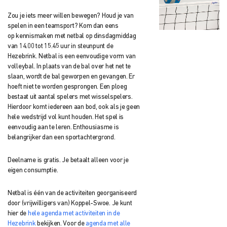
Zou je iets meer willen bewegen? Houd je van
spelen in een teamsport? Kom dan eens
op
kennismaken met netbal op dinsdagmiddag
van 14.00 tot 15.45 uur in steunpunt
de
Hezebrink. Netbal is een eenvoudige vorm van
volleybal. I
n plaats van de bal over het net te
slaan, wordt de bal geworpen en gevangen. Er
hoeft
niet te worden gesprongen. Een ploeg
bestaat uit aantal spelers met wisselspelers.
Hierdoor komt iedereen aan bod, ook als je geen
hele wedstrijd vol kunt houden. Het spel is
eenvoudig aan te leren. Enthousiasme is
belangrijker dan een sportachtergrond.
Deelname is gratis. Je betaalt alleen voor je
eigen consumptie.
Netbal is één van de activiteiten georganiseerd
door (vrijwilligers van) Koppel-Swoe. Je kunt
hier de
hele agenda met activiteiten in de
Hezebrink
bekijken. Voor de
agenda met alle