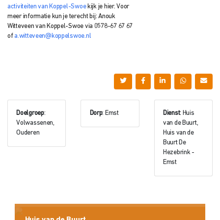
activiteiten van Koppel-Swoe
kijk je hier.
Voor
meer informatie kun je terecht bij: Anouk
Witteveen
van Koppel-Swoe via
0578-67 67 67
of
a.witteveen@koppelswoe.nl
Doelgroep
:
Dorp
: Emst
Dienst
: Huis
Volwassenen,
van de Buurt,
Ouderen
Huis van de
Buurt De
Hezebrink -
Emst