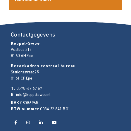
Huis van de Buurt
Contactgegevens
Koppel-Swoe
Postbus 312
8160 AH
Epe
Bezoekadres centraal bureau
Stationsstraat 25
8161 CP
Epe
T:
0578-67 67 67
E:
info@koppelswoe.nl
KVK
08086965
BTW nummer
0034.32.841.B.01