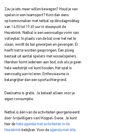
Zou je iets meer willen bewegen? Houd je van
spelen in een teamsport? Kom dan eens
op
kennismaken met netbal op dinsdagmiddag
van 14.00 tot 15.45 uur in steunpunt
de
Hezebrink. Netbal is een eenvoudige vorm van
volleybal. I
n plaats van de bal over het net te
slaan, wordt de bal geworpen en gevangen. Er
hoeft
niet te worden gesprongen. Een ploeg
bestaat uit aantal spelers met wisselspelers.
Hierdoor komt iedereen aan bod, ook als je geen
hele wedstrijd vol kunt houden. Het spel is
eenvoudig aan te leren. Enthousiasme is
belangrijker dan een sportachtergrond.
Deelname is gratis. Je betaalt alleen voor je
eigen consumptie.
Netbal is één van de activiteiten georganiseerd
door (vrijwilligers van) Koppel-Swoe. Je kunt
hier de
hele agenda met activiteiten in de
Hezebrink
bekijken. Voor de
agenda met alle