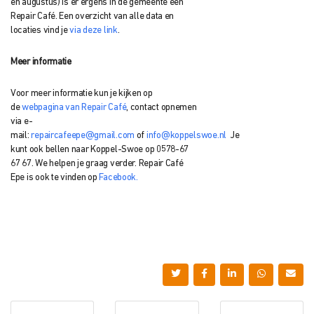
en augustus) is er ergens in de gemeente een
Repair Café. Een overzicht van alle data en
locaties vind je
via deze link
.
Meer informatie
Voor meer informatie kun je kijken op
de
webpagina van Repair Café
, contact opnemen
via e-
mail:
repaircafeepe@gmail.com
of
info@koppelswoe.nl
Je
kunt ook bellen naar Koppel-Swoe op 0578-67
67 67. We helpen je graag verder. Repair Café
Epe is ook te vinden op
Facebook.