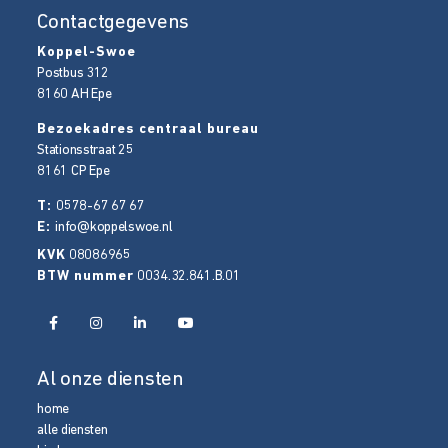
Contactgegevens
Koppel-Swoe
Postbus 312
8160 AH
Epe
Bezoekadres centraal bureau
Stationsstraat 25
8161 CP
Epe
T:
0578-67 67 67
E:
info@koppelswoe.nl
KVK
08086965
BTW nummer
0034.32.841.B.01
Al onze diensten
home
alle diensten