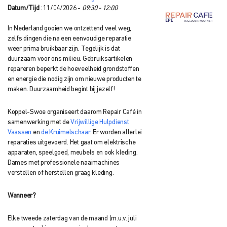
Datum/Tijd
: 11/04/2026 -
09:30 - 12:00
In Nederland gooien we ontzettend veel weg,
zelfs dingen die na een eenvoudige reparatie
weer prima bruikbaar zijn. Tegelijk is dat
duurzaam voor ons milieu. Gebruiksartikelen
repareren beperkt de hoeveelheid grondstoffen
en energie die nodig zijn om nieuwe producten te
maken. Duurzaamheid begint bij jezelf!
Koppel-Swoe organiseert daarom Repair Café in
samenwerking met de
Vrijwillige Hulpdienst
Vaassen
en
de Kruimelschaar
. Er worden allerlei
reparaties uitgevoerd. Het gaat om elektrische
apparaten, speelgoed, meubels en ook kleding.
Dames met professionele naaimachines
verstellen of herstellen graag kleding.
Wanneer?
Elke tweede zaterdag van de maand (m.u.v. juli