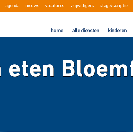
agenda
nieuws
vacatures
vrijwilligers
stage/scriptie
home
alle diensten
kinderen
 eten Bloemf