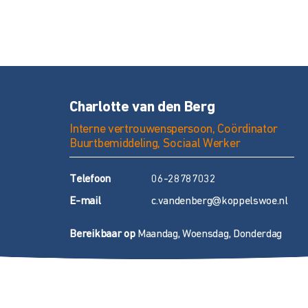
Charlotte van den Berg
Interne vertrouwenspersoon, Coördinator
Buurtbemiddeling, Sociaal Werker
T
elefoon
06-28787032
E
-mail
c.vandenberg@koppelswoe.nl
Bereikbaar op
Maandag, Woensdag, Donderdag