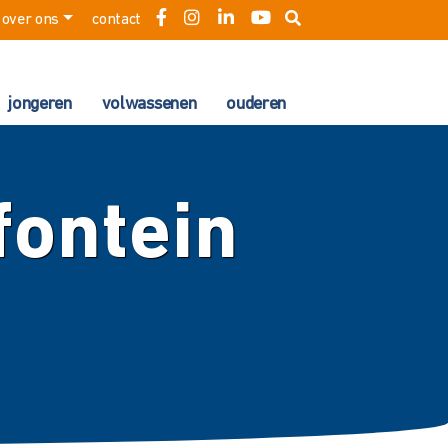
over ons
contact
jongeren
volwassenen
ouderen
ontein