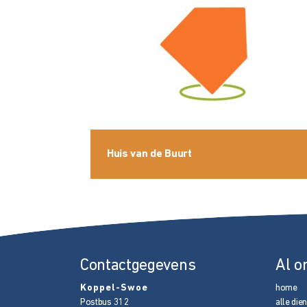
Huis van de Buurt
Contactgegevens
Al o
Koppel-Swoe
home
Postbus 312
alle die