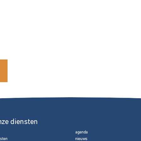
nze diensten
agenda
nsten
nieuws