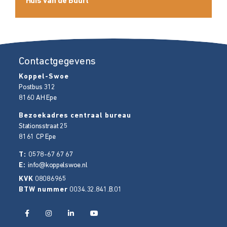
Huis van de Buurt
Contactgegevens
Koppel-Swoe
Postbus 312
8160 AH
Epe
Bezoekadres centraal bureau
Stationsstraat 25
8161 CP
Epe
T:
0578-67 67 67
E:
info@koppelswoe.nl
KVK
08086965
BTW nummer
0034.32.841.B.01