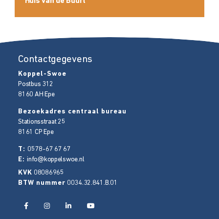
Huis van de Buurt
Contactgegevens
Koppel-Swoe
Postbus 312
8160 AH
Epe
Bezoekadres centraal bureau
Stationsstraat 25
8161 CP
Epe
T:
0578-67 67 67
E:
info@koppelswoe.nl
KVK
08086965
BTW nummer
0034.32.841.B.01