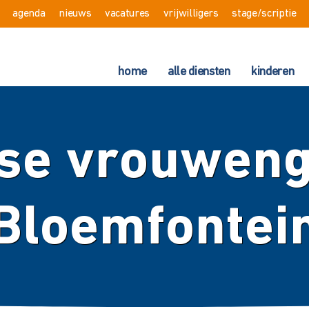
agenda
nieuws
vacatures
vrijwilligers
stage/scriptie
home
alle diensten
kinderen
se vrouwen
Bloemfontei