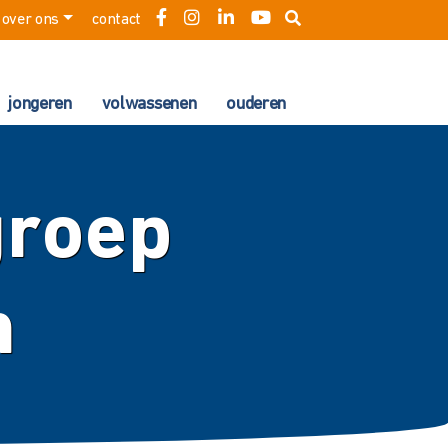
over ons
contact
jongeren
volwassenen
ouderen
groep
n