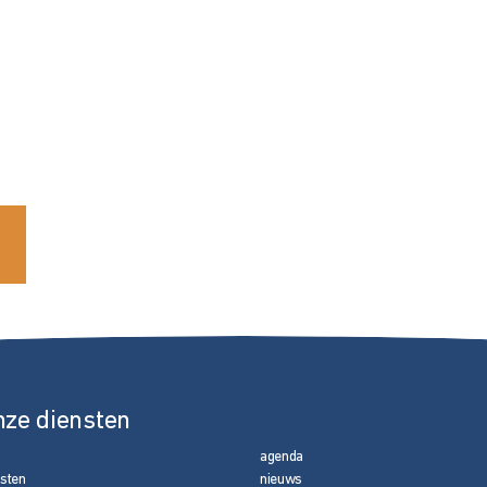
nze diensten
agenda
nsten
nieuws