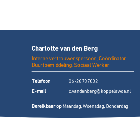
Charlotte van den Berg
Interne vertrouwenspersoon, Coördinator
Buurtbemiddeling, Sociaal Werker
T
elefoon
06-28787032
E
-mail
c.vandenberg@koppelswoe.nl
Bereikbaar op
Maandag, Woensdag, Donderdag