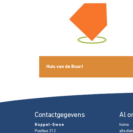
Huis van de Buurt
Contactgegevens
Al o
Koppel-Swoe
home
Postbus 312
alle die