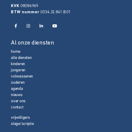
KVK
08086965
BTW nummer
0034.32.841.B.01
Al onze diensten
home
alle diensten
kinderen
jongeren
volwassenen
ouderen
agenda
nieuws
over ons
contact
vrijwilligers
stage/scriptie