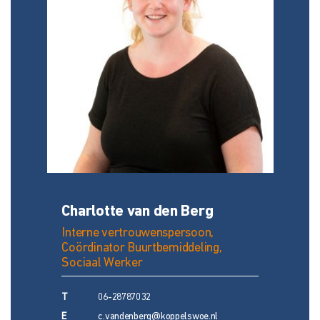
Charlotte van den Berg
Interne vertrouwenspersoon,
Coördinator Buurtbemiddeling,
Sociaal Werker
T
06-28787032
E
c.vandenberg@koppelswoe.nl