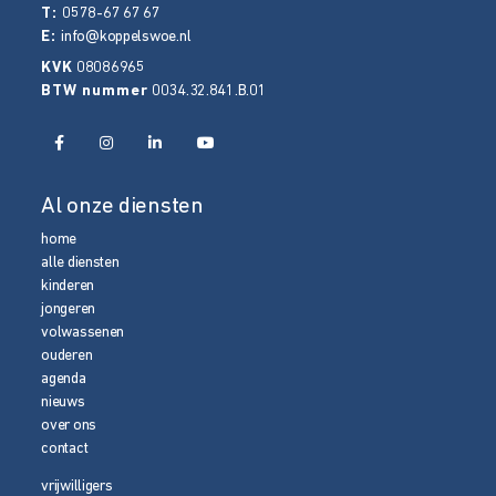
T:
0578-67 67 67
E:
info@koppelswoe.nl
KVK
08086965
BTW nummer
0034.32.841.B.01
Al onze diensten
home
alle diensten
kinderen
jongeren
volwassenen
ouderen
agenda
nieuws
over ons
contact
vrijwilligers