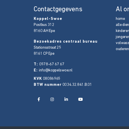
Contactgegevens
Al o
Koppel-Swoe
home
Postbus 312
alle die
8160 AH
Epe
kindere
jongere
Bezoekadres centraal bureau
volwas
Stationsstraat 25
ouderen
8161 CP
Epe
T:
0578-67 67 67
E:
info@koppelswoe.nl
KVK
08086965
BTW nummer
0034.32.841.B.01