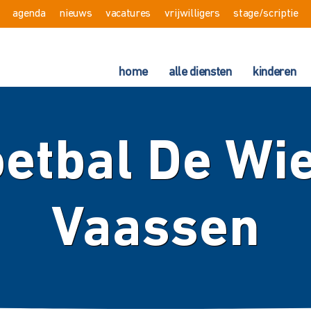
agenda
nieuws
vacatures
vrijwilligers
stage/scriptie
home
alle diensten
kinderen
etbal De Wi
Vaassen