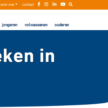
over ons
contact
jongeren
volwassenen
ouderen
eken in