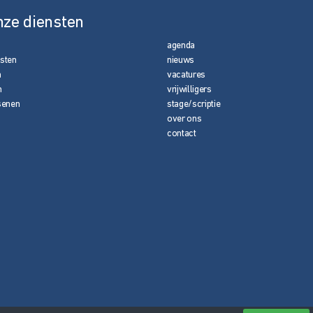
nze diensten
agenda
nsten
nieuws
n
vacatures
n
vrijwilligers
senen
stage/scriptie
over ons
contact