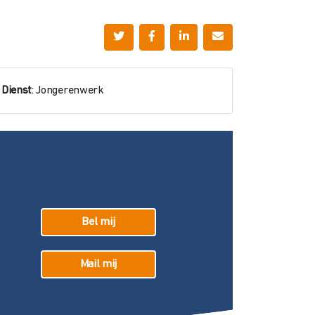
Dienst
: Jongerenwerk
Bel mij
Mail mij