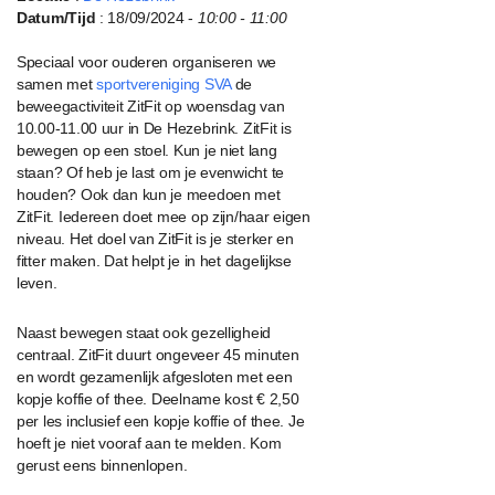
Datum/Tijd
: 18/09/2024 -
10:00 - 11:00
Speciaal voor ouderen organiseren we
samen met
sportvereniging SVA
de
beweegactiviteit ZitFit op woensdag van
10.00-11.00 uur in De Hezebrink. ZitFit is
bewegen op een stoel. Kun je niet lang
staan? Of heb je last om je evenwicht te
houden? Ook dan kun je meedoen met
ZitFit. Iedereen doet mee op zijn/haar eigen
niveau. Het doel van ZitFit is je sterker en
fitter maken. Dat helpt je in het dagelijkse
leven.
Naast bewegen staat ook gezelligheid
centraal. ZitFit duurt ongeveer 45 minuten
en wordt gezamenlijk afgesloten met een
kopje koffie of thee. Deelname kost € 2,50
per les inclusief een kopje koffie of thee. Je
hoeft je niet vooraf aan te melden. Kom
gerust eens binnenlopen.