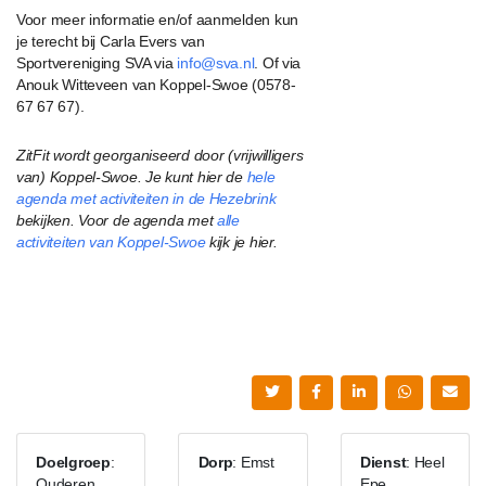
Voor meer informatie en/of aanmelden kun
je terecht bij Carla Evers van
Sportvereniging SVA via
info@sva.nl
. Of via
Anouk Witteveen van Koppel-Swoe (0578-
67 67 67).
ZitFit wordt georganiseerd door (vrijwilligers
van) Koppel-Swoe. Je kunt hier de
hele
agenda met activiteiten in de Hezebrink
bekijken. Voor de agenda met
alle
activiteiten van Koppel-Swoe
kijk je hier.
Doelgroep
:
Dorp
: Emst
Dienst
: Heel
Ouderen
Epe