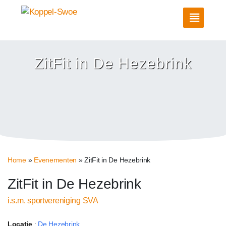
ZitFit in De Hezebrink
Home
»
Evenementen
»
ZitFit in De Hezebrink
ZitFit in De Hezebrink
i.s.m. sportvereniging SVA
Locatie
:
De Hezebrink