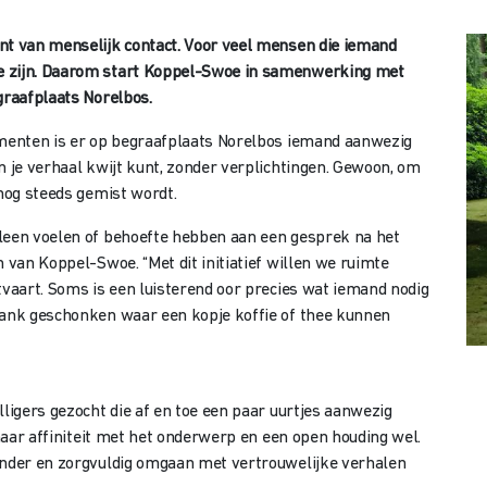
nt van menselijk contact. Voor veel mensen die iemand
e zijn. Daarom start Koppel-Swoe in samenwerking met
graafplaats Norelbos.
omenten is er op begraafplaats Norelbos iemand aanwezig
n je verhaal kwijt kunt, zonder verplichtingen. Gewoon, om
 nog steeds gemist wordt.
lleen voelen of behoefte hebben aan een gesprek na het
n van Koppel-Swoe. “Met dit initiatief willen we ruimte
tvaart. Soms is een luisterend oor precies wat iemand nodig
kbank geschonken waar een kopje koffie of thee kunnen
lligers gezocht die af en toe een paar uurtjes aanwezig
 maar affiniteit met het onderwerp en een open houding wel.
 ander en zorgvuldig omgaan met vertrouwelijke verhalen