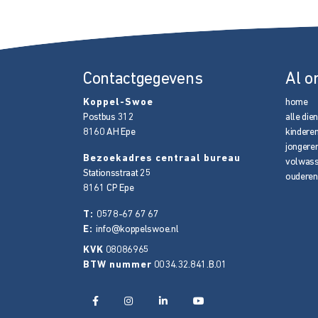
Contactgegevens
Al o
Koppel-Swoe
home
Postbus 312
alle die
8160 AH
Epe
kindere
jongere
Bezoekadres centraal bureau
volwas
Stationsstraat 25
ouderen
8161 CP
Epe
T:
0578-67 67 67
E:
info@koppelswoe.nl
KVK
08086965
BTW nummer
0034.32.841.B.01