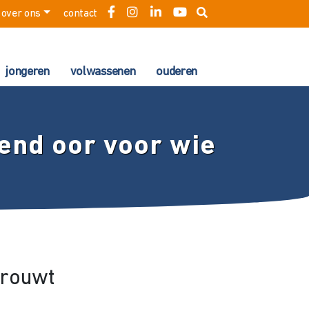
over ons
contact
jongeren
volwassenen
ouderen
rend oor voor wie
 rouwt