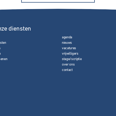
nze diensten
agenda
nsten
nieuws
n
vacatures
n
vrijwilligers
senen
stage/scriptie
over ons
contact