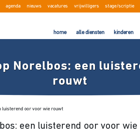
agenda
nieuws
vacatures
vrijwilligers
stage/scriptie
home
alle diensten
kinderen
 op Norelbos: een luiste
rouwt
n luisterend oor voor wie rouwt
lbos: een luisterend oor voor wie