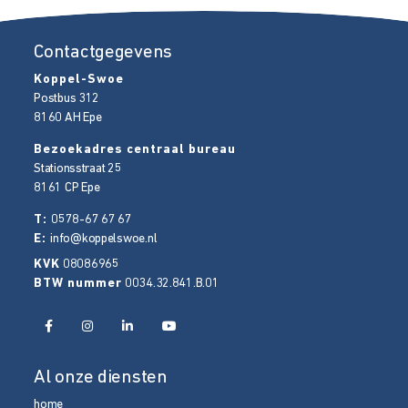
Contactgegevens
Koppel-Swoe
Postbus 312
8160 AH
Epe
Bezoekadres centraal bureau
Stationsstraat 25
8161 CP
Epe
T:
0578-67 67 67
E:
info@koppelswoe.nl
KVK
08086965
BTW nummer
0034.32.841.B.01
Al onze diensten
home