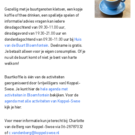
Gezellig met je buurtgenoten kletsen, een kopje
koffie of thee drinken, een spelletje spelen of
informatie/advies vragen kan iedere
dinsdagochtend van 09.30-11.00 uur,
dinsdagavond van 19.30-21.00 uur en
donderdagochtend van 09.30-11.00 uur bij
Huis
van de Buurt Bloemfontein
. Deelname is gratis.
Je betaalt alleen voor je eigen consumpties. Of je
nu uit de buurt komt of niet: je bent van harte
welkom!
Buurtkoffie is één van de activiteiten
georganiseerd door (vrijwilligers van) Koppel-
Swoe. Je kunt hier de
hele agenda met
activiteiten in Bloemfontein
bekijken. Voor de
agenda met alle activiteiten van Koppel-Swoe
kijk je hier.
Voor meer informatie kun je terecht bij: Charlotte
van de Berg van Koppel-Swoe via 06-28787032
of
c.vandenberg@koppelswoe.nl