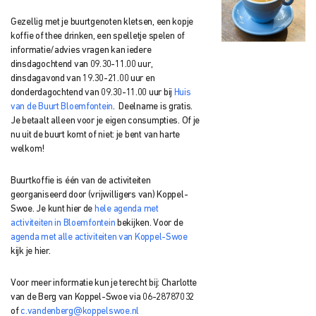
Gezellig met je buurtgenoten kletsen, een kopje
koffie of thee drinken, een spelletje spelen of
informatie/advies vragen kan iedere
dinsdagochtend van 09.30-11.00 uur,
dinsdagavond van 19.30-21.00 uur en
donderdagochtend van 09.30-11.00 uur bij
Huis
van de Buurt Bloemfontein
. Deelname is gratis.
Je betaalt alleen voor je eigen consumpties. Of je
nu uit de buurt komt of niet: je bent van harte
welkom!
Buurtkoffie is één van de activiteiten
georganiseerd door (vrijwilligers van) Koppel-
Swoe. Je kunt hier de
hele agenda met
activiteiten in Bloemfontein
bekijken. Voor de
agenda met alle activiteiten van Koppel-Swoe
kijk je hier.
Voor meer informatie kun je terecht bij: Charlotte
van de Berg van Koppel-Swoe via 06-28787032
of
c.vandenberg@koppelswoe.nl