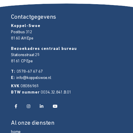
Contactgegevens
Koppel-Swoe
Postbus 312
8160 AH
Epe
Bezoekadres centraal bureau
Stationsstraat 25
8161 CP
Epe
T:
0578-67 67 67
E:
info@koppelswoe.nl
KVK
08086965
BTW nummer
0034.32.841.B.01
Al onze diensten
home