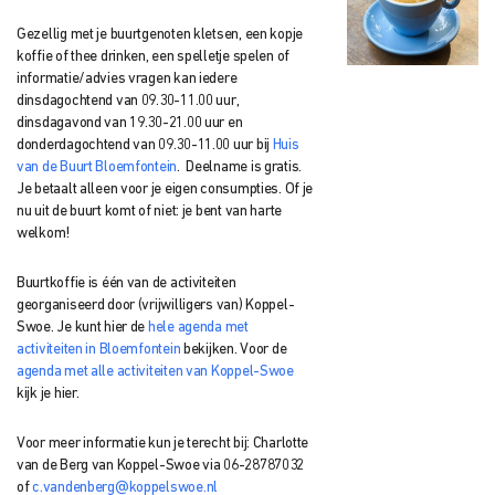
Gezellig met je buurtgenoten kletsen, een kopje
koffie of thee drinken, een spelletje spelen of
informatie/advies vragen kan iedere
dinsdagochtend van 09.30-11.00 uur,
dinsdagavond van 19.30-21.00 uur en
donderdagochtend van 09.30-11.00 uur bij
Huis
van de Buurt Bloemfontein
. Deelname is gratis.
Je betaalt alleen voor je eigen consumpties. Of je
nu uit de buurt komt of niet: je bent van harte
welkom!
Buurtkoffie is één van de activiteiten
georganiseerd door (vrijwilligers van) Koppel-
Swoe. Je kunt hier de
hele agenda met
activiteiten in Bloemfontein
bekijken. Voor de
agenda met alle activiteiten van Koppel-Swoe
kijk je hier.
Voor meer informatie kun je terecht bij: Charlotte
van de Berg van Koppel-Swoe via 06-28787032
of
c.vandenberg@koppelswoe.nl