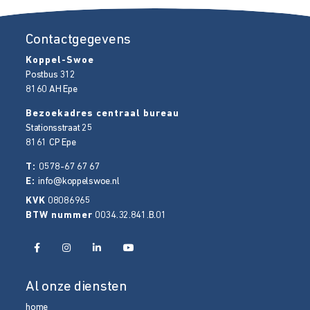
Contactgegevens
Koppel-Swoe
Postbus 312
8160 AH
Epe
Bezoekadres centraal bureau
Stationsstraat 25
8161 CP
Epe
T:
0578-67 67 67
E:
info@koppelswoe.nl
KVK
08086965
BTW nummer
0034.32.841.B.01
Al onze diensten
home