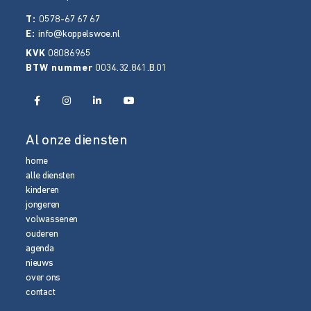
T:
0578-67 67 67
E:
info@koppelswoe.nl
KVK
08086965
BTW nummer
0034.32.841.B.01
Al onze diensten
home
alle diensten
kinderen
jongeren
volwassenen
ouderen
agenda
nieuws
over ons
contact