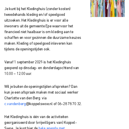
Je kunt bij het Kledinghuis (zonder kosten)
tweedehands kleding en/of speelgoed
uitzoeken. Het Kledinghuis is er voor alle
inwoners uit de gemeente Epe waarvoor het
financieel niet haalbaar is om kleding aan te
schaffen en voor gezinnen die duurzame keuzes
maken. Kleding of speelgoed inleveren kan
tijdens de openingstijden ook.
Vanaf 1 september 2025 is het Kledinghuis
geopend op dinsdag- en donderdagochtend van
10.00 – 12.00 uur.
Wil je buiten de openingstijden afspreken? Dan
kun je een afspraak maken met sociaal werker
Charlotte van den Berg
via
c.vandenberg
@koppelswoe.nl of 06-28 78 70 32.
Het Kledinghuis is één van de activiteiten
georganiseerd door (vrijwilligers van) Koppel-
Swoe. Je kunt hier de
hele agenda met