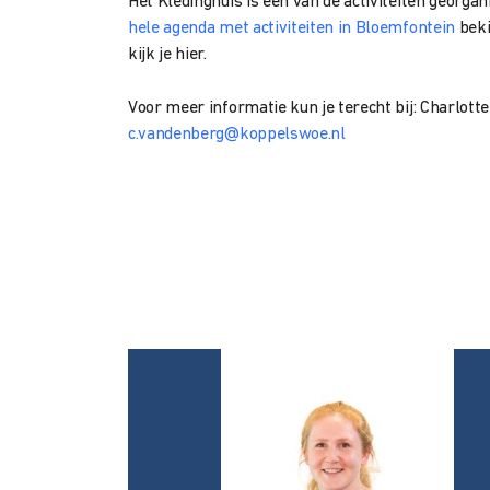
Het Kledinghuis is één van de activiteiten georgan
hele agenda met activiteiten in Bloemfontein
beki
kijk je hier.
Voor meer informatie kun je terecht bij: Charlo
c.vandenberg@koppelswoe.nl