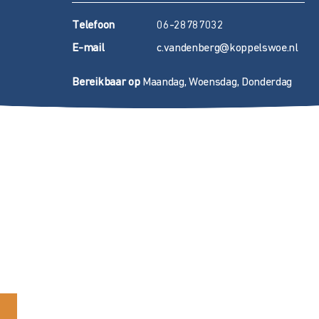
T
elefoon
06-28787032
E
-mail
c.vandenberg@koppelswoe.nl
Bereikbaar op
Maandag, Woensdag, Donderdag