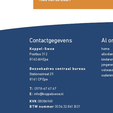
Contactgegevens
Al o
Koppel-Swoe
home
Postbus 312
alle die
8160 AH
Epe
kindere
jongere
Bezoekadres centraal bureau
volwas
Stationsstraat 25
ouderen
8161 CP
Epe
T:
0578-67 67 67
E:
info@koppelswoe.nl
KVK
08086965
BTW nummer
0034.32.841.B.01