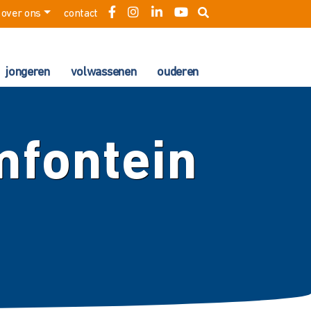
over ons
contact
jongeren
volwassenen
ouderen
mfontein