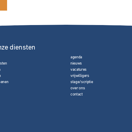
nze diensten
agenda
nsten
nieuws
n
vacatures
n
vrijwilligers
senen
stage/scriptie
over ons
contact