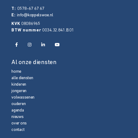
T:
0578-67 67 67
E:
info@koppelswoe.nl
KVK
08086965
BTW nummer
0034.32.841.B.01
Al onze diensten
home
alle diensten
kinderen
jongeren
volwassenen
ouderen
agenda
nieuws
over ons
contact