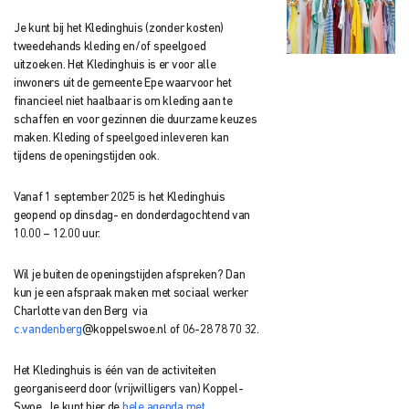
Je kunt bij het Kledinghuis (zonder kosten)
tweedehands kleding en/of speelgoed
uitzoeken. Het Kledinghuis is er voor alle
inwoners uit de gemeente Epe waarvoor het
financieel niet haalbaar is om kleding aan te
schaffen en voor gezinnen die duurzame keuzes
maken. Kleding of speelgoed inleveren kan
tijdens de openingstijden ook.
Vanaf 1 september 2025 is het Kledinghuis
geopend op dinsdag- en donderdagochtend van
10.00 – 12.00 uur.
Wil je buiten de openingstijden afspreken? Dan
kun je een afspraak maken met sociaal werker
Charlotte van den Berg
via
c.vandenberg
@koppelswoe.nl of 06-28 78 70 32.
Het Kledinghuis is één van de activiteiten
georganiseerd door (vrijwilligers van) Koppel-
Swoe. Je kunt hier de
hele agenda met