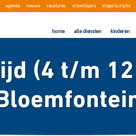
agenda
nieuws
vacatures
vrijwilligers
stage/scriptie
home
alle diensten
kinderen
ijd (4 t/m 12 
Bloemfontei