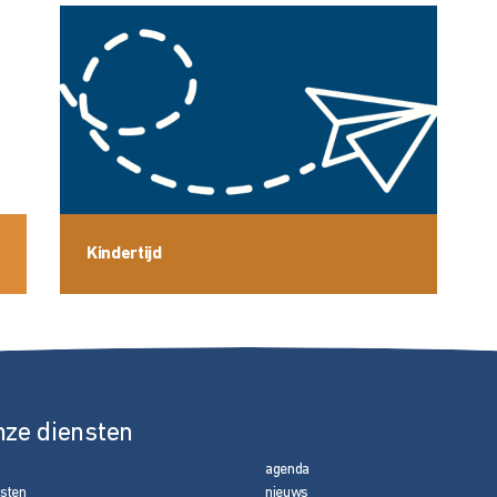
Kindertijd
nze diensten
agenda
nsten
nieuws