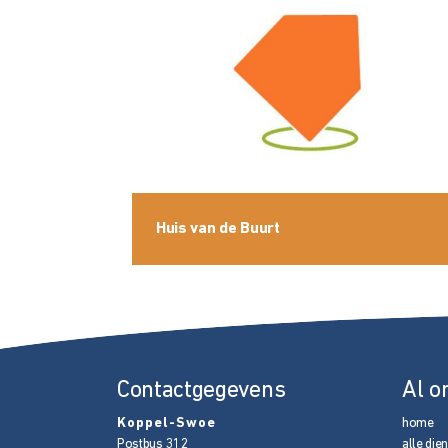
Huis van de Buurt
Contactgegevens
Al o
Koppel-Swoe
home
Postbus 312
alle die