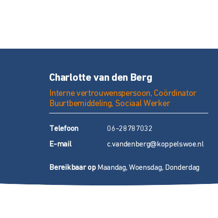
Charlotte van den Berg
Interne vertrouwenspersoon, Coördinator
Buurtbemiddeling, Sociaal Werker
T
elefoon
06-28787032
E
-mail
c.vandenberg@koppelswoe.nl
Bereikbaar op
Maandag, Woensdag, Donderdag