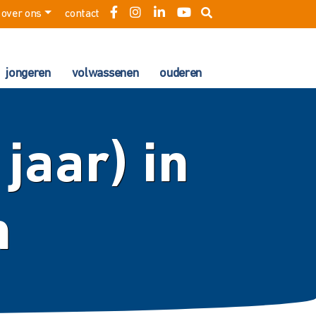
over ons
contact
jongeren
volwassenen
ouderen
jaar) in
n