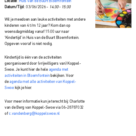
Locatie
:
Huis van de Buurt Bloemfontein
Datum/Tijd
: 03/06/2026 -
14:30 - 15:30
Wil je meedoen aan leuke activiteiten met andere
kinderen van 4 t/m 12 jaar? Kom dan op
woensdagmiddag vanaf 15.00 uur naar
‘Kindertijd’ in Huis van de Buurt Bloemfontein.
Opgeven vooraf is niet nodig.
Kindertijd is één van de activiteiten
georganiseerd door (vrijwilligers van) Koppel-
Swoe. Je kunt hier de hele
agenda met
activiteiten in Bloemfontein
bekijken. Voor
de
agenda met alle activiteiten van Koppel-
Swoe
kijk je hier.
Voor meer informatie kun je terecht bij: Charlotte
van de Berg van Koppel-Swoe via 06-28787032
of
c.vandenberg@koppelswoe.nl