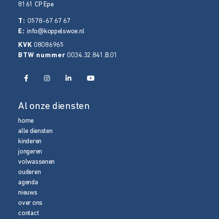
8161 CP
Epe
T:
0578-67 67 67
E:
info@koppelswoe.nl
KVK
08086965
BTW nummer
0034.32.841.B.01
Al onze diensten
home
alle diensten
kinderen
jongeren
volwassenen
ouderen
agenda
nieuws
over ons
contact