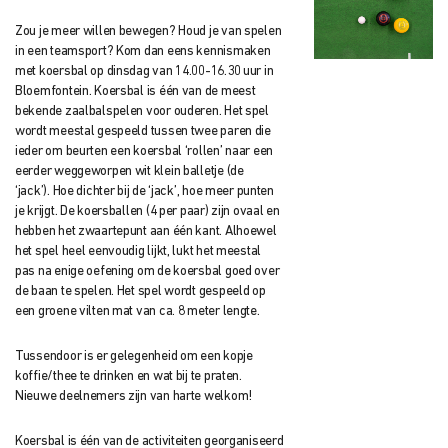
Zou je meer willen bewegen? Houd je van spelen
in een teamsport? Kom dan eens kennismaken
met koersbal op dinsdag van 14.00-16.30 uur in
Bloemfontein. Koersbal is één van de meest
bekende zaalbalspelen voor ouderen. Het spel
wordt meestal gespeeld tussen twee paren die
ieder om beurten een koersbal ‘rollen’ naar een
eerder weggeworpen wit klein balletje (de
‘jack’). Hoe dichter bij de ‘jack’, hoe meer punten
je krijgt. De koersballen (4 per paar) zijn ovaal en
hebben het zwaartepunt aan één kant. Alhoewel
het spel heel eenvoudig lijkt, lukt het meestal
pas na enige oefening om de koersbal goed over
de baan te spelen. Het spel wordt gespeeld op
een groene vilten mat van ca. 8 meter lengte.
Tussendoor is er gelegenheid om een kopje
koffie/thee te drinken en wat bij te praten.
Nieuwe deelnemers zijn van harte welkom!
Koersbal is één van de activiteiten georganiseerd