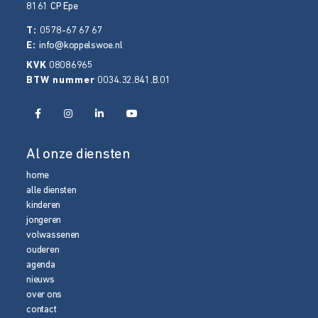
8161 CP
Epe
T:
0578-67 67 67
E:
info@koppelswoe.nl
KVK
08086965
BTW nummer
0034.32.841.B.01
Al onze diensten
home
alle diensten
kinderen
jongeren
volwassenen
ouderen
agenda
nieuws
over ons
contact