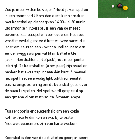
Zou je meer willen bewegen? Houd je van spelen
in een teamsport? Kom dan eens kennismaken
met koersbal op dinsdag van 14.00-16.30 uur in
Bloemfontein. Koersbal is één van de meest
bekende zaalbalspelen voor ouderen. Het spel
wordt meestal gespeeld tussen twee paren die
ieder om beurten een koersbal ‘rollen’ naar een
eerder weggeworpen wit klein balletje (de
‘jack’). Hoe dichter bij de ‘jack’, hoe meer punten
je krijgt. De koersballen (4 per paar) zijn ovaal en
hebben het zwaartepunt aan één kant. Alhoewel
het spel heel eenvoudig lijkt, lukt het meestal
pas na enige oefening om de koersbal goed over
de baan te spelen. Het spel wordt gespeeld op
een groene vilten mat van ca. 8 meter lengte.
Tussendoor is er gelegenheid om een kopje
koffie/thee te drinken en wat bij te praten.
Nieuwe deelnemers zijn van harte welkom!
Koersbal is één van de activiteiten georganiseerd