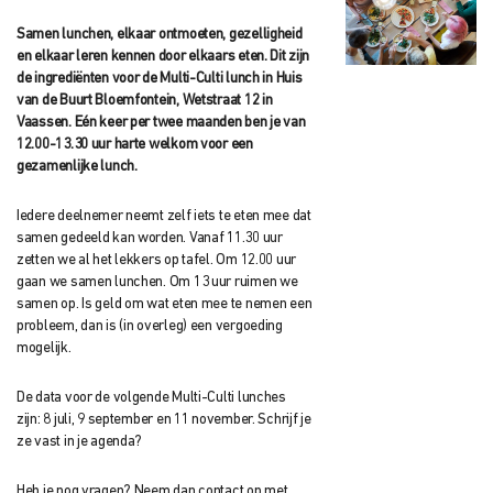
Samen lunchen, elkaar ontmoeten, gezelligheid
en elkaar leren kennen door elkaars eten. Dit zijn
de ingrediënten voor de Multi-Culti lunch in Huis
van de Buurt Bloemfontein, Wetstraat 12 in
Vaassen. Eén keer per twee maanden ben je van
12.00-13.30 uur harte welkom voor een
gezamenlijke lunch.
Iedere deelnemer neemt zelf iets te eten mee dat
samen gedeeld kan worden. Vanaf 11.30 uur
zetten we al het lekkers op tafel. Om 12.00 uur
gaan we samen lunchen. Om 13 uur ruimen we
samen op. Is geld om wat eten mee te nemen een
probleem, dan is (in overleg) een vergoeding
mogelijk.
De data voor de volgende Multi-Culti lunches
zijn: 8 juli, 9 september en 11 november. Schrijf je
ze vast in je agenda?
Heb je nog vragen? Neem dan contact op met