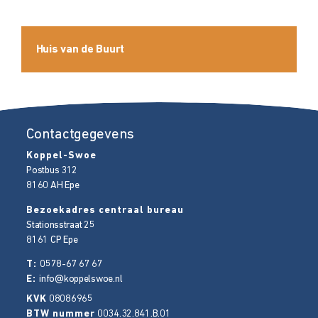
Huis van de Buurt
Contactgegevens
Koppel-Swoe
Postbus 312
8160 AH
Epe
Bezoekadres centraal bureau
Stationsstraat 25
8161 CP
Epe
T:
0578-67 67 67
E:
info@koppelswoe.nl
KVK
08086965
BTW nummer
0034.32.841.B.01