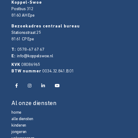
Koppel-Swoe
Postbus 312
8160 AH
Epe
Bezoekadres centraal bureau
Stationsstraat 25
8161 CP
Epe
T:
0578-67 67 67
E:
info@koppelswoe.nl
KVK
08086965
BTW nummer
0034.32.841.B.01
Al onze diensten
home
alle diensten
kinderen
jongeren