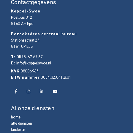
Contactgegevens
Koppel-Swoe
Postbus 312
8160 AH
Epe
Bezoekadres centraal bureau
Stationsstraat 25
8161 CP
Epe
T:
0578-67 67 67
E:
info@koppelswoe.nl
KVK
08086965
BTW nummer
0034.32.841.B.01
Al onze diensten
home
alle diensten
kinderen