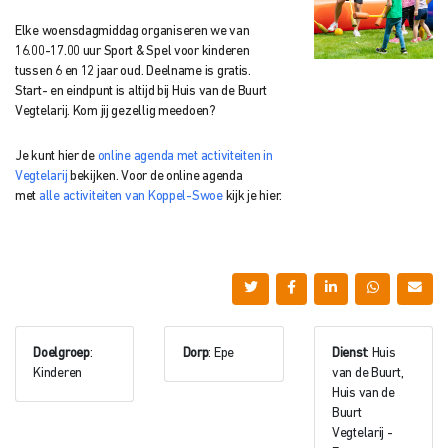
Elke woensdagmiddag organiseren we van
16.00-17.00 uur Sport & Spel voor kinderen
tussen 6 en 12 jaar oud. Deelname is gratis.
Start- en eindpunt is altijd bij Huis van de Buurt
Vegtelarij. Kom jij gezellig meedoen?
Je kunt hier de
online agenda met activiteiten in
Vegtelarij
bekijken. Voor de online agenda
met
alle activiteiten van Koppel-Swoe
kijk je hier.
Doelgroep
:
Dorp
: Epe
Dienst
: Huis
Kinderen
van de Buurt,
Huis van de
Buurt
Vegtelarij -