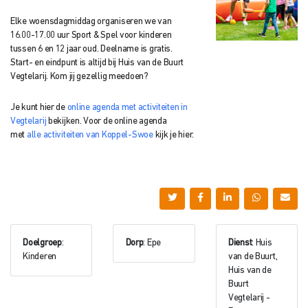
Elke woensdagmiddag organiseren we van
16.00-17.00 uur Sport & Spel voor kinderen
tussen 6 en 12 jaar oud. Deelname is gratis.
Start- en eindpunt is altijd bij Huis van de Buurt
Vegtelarij. Kom jij gezellig meedoen?
Je kunt hier de
online agenda met activiteiten in
Vegtelarij
bekijken. Voor de online agenda
met
alle activiteiten van Koppel-Swoe
kijk je hier.
Doelgroep
:
Dorp
: Epe
Dienst
: Huis
Kinderen
van de Buurt,
Huis van de
Buurt
Vegtelarij -