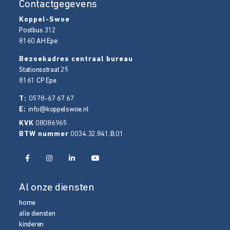
Contactgegevens
Koppel-Swoe
Postbus 312
8160 AH
Epe
Bezoekadres centraal bureau
Stationsstraat 25
8161 CP
Epe
T:
0578-67 67 67
E:
info@koppelswoe.nl
KVK
08086965
BTW nummer
0034.32.841.B.01
Al onze diensten
home
alle diensten
kinderen