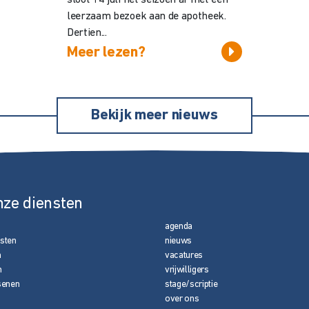
leerzaam bezoek aan de apotheek.
Dertien...
Meer lezen?
Bekijk meer nieuws
nze diensten
agenda
nsten
nieuws
n
vacatures
n
vrijwilligers
senen
stage/scriptie
over ons