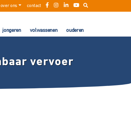
over ons
contact
jongeren
volwassenen
ouderen
nbaar vervoer