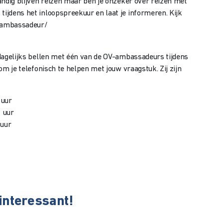
tandig blijven reizen maar ben je onzeker over reizen met
tijdens het inloopspreekuur en laat je informeren. Kijk
-ambassadeur/
t dagelijks bellen met één van de OV-ambassadeurs tijdens
 om je telefonisch te helpen met jouw vraagstuk. Zij zijn
 uur
 uur
 uur
 interessant!