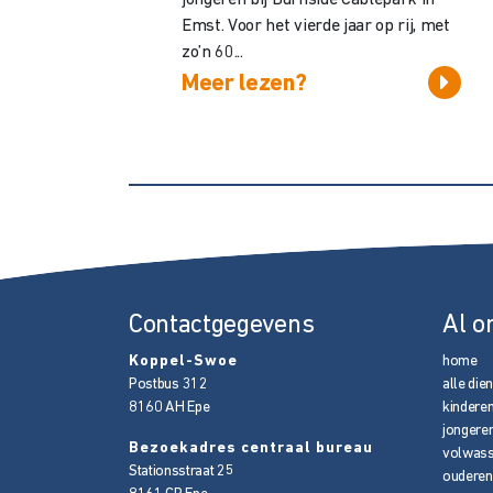
Emst. Voor het vierde jaar op rij, met
zo’n 60...
Meer lezen?
Contactgegevens
Al o
Koppel-Swoe
home
Postbus 312
alle die
8160 AH
Epe
kindere
jongere
Bezoekadres centraal bureau
volwas
Stationsstraat 25
ouderen