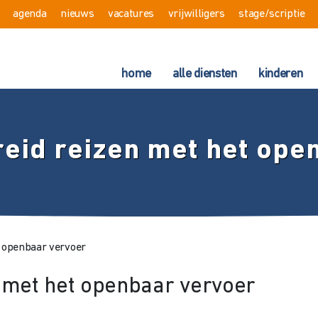
agenda
nieuws
vacatures
vrijwilligers
stage/scriptie
home
alle diensten
kinderen
eid reizen met het ope
t openbaar vervoer
 met het openbaar vervoer