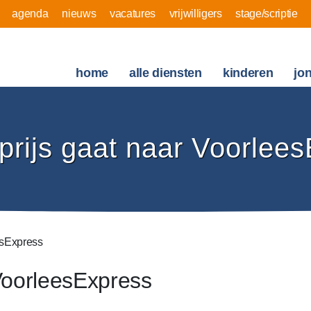
agenda
nieuws
vacatures
vrijwilligers
stage/scriptie
home
alle diensten
kinderen
jo
prijs gaat naar Voorlee
esExpress
 VoorleesExpress