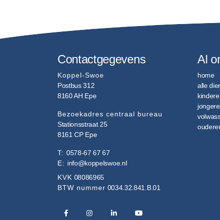
Contactgegevens
Al o
Koppel-Swoe
home
Postbus 312
alle di
8160 AH
Epe
kindere
jonger
Bezoekadres centraal bureau
volwas
Stationsstraat 25
oudere
8161 CP
Epe
T:
0578-67 67 67
E:
info@koppelswoe.nl
KVK
08086965
BTW nummer
0034.32.841.B.01