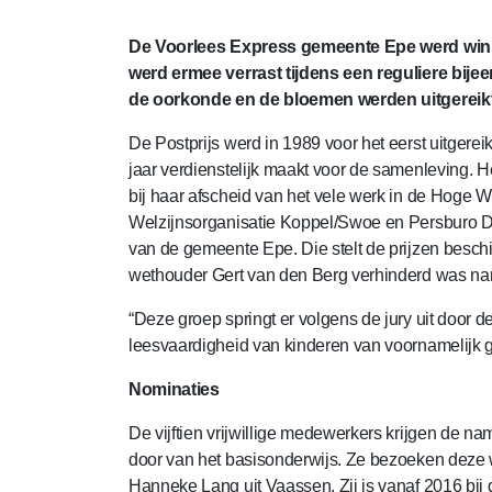
De Voorlees Express gemeente Epe werd win
werd ermee verrast tijdens een reguliere bij
de oorkonde en de bloemen werden uitgereikt
De Postprijs werd in 1989 voor het eerst uitgereik
jaar verdienstelijk maakt voor de samenleving. 
bij haar afscheid van het vele werk in de Hoge W
Welzijnsorganisatie Koppel/Swoe en Persburo D
van de gemeente Epe. Die stelt de prijzen beschi
wethouder Gert van den Berg verhinderd was nam
“Deze groep springt er volgens de jury uit door de
leesvaardigheid van kinderen van voornamelijk ge
Nominaties
De vijftien vrijwillige medewerkers krijgen de n
door van het basisonderwijs. Ze bezoeken deze w
Hanneke Lang uit Vaassen. Zij is vanaf 2016 bij