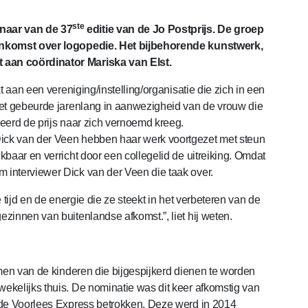
ste
naar van de 37
editie van de Jo Postprijs. De groep
eenkomst over logopedie. Het bijbehorende kunstwerk,
 aan coördinator Mariska van Elst.
t aan een vereniging/instelling/organisatie die zich in een
Het gebeurde jarenlang in aanwezigheid van de vrouw die
eerd de prijs naar zich vernoemd kreeg.
ick van der Veen hebben haar werk voortgezet met steun
kbaar en verricht door een collegelid de uitreiking. Omdat
 interviewer Dick van der Veen die taak over.
 tijd en de energie die ze steekt in het verbeteren van de
zinnen van buitenlandse afkomst.”, liet hij weten.
amen van de kinderen die bijgespijkerd dienen te worden
ekelijks thuis. De nominatie was dit keer afkomstig van
 de Voorlees Express betrokken. Deze werd in 2014