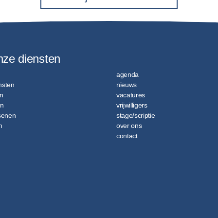
nze diensten
agenda
ensten
nieuws
n
vacatures
en
vrijwilligers
senen
stage/scriptie
n
over ons
contact