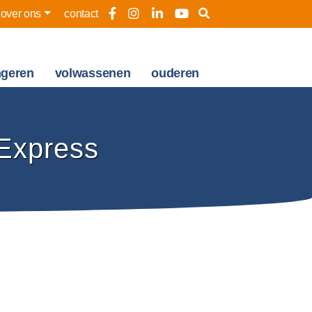
over ons
contact
ngeren
volwassenen
ouderen
sExpress