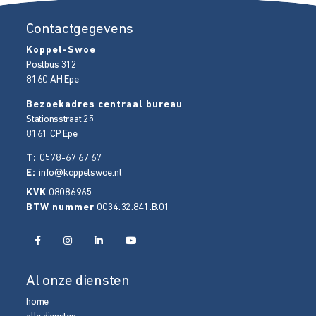
Contactgegevens
Koppel-Swoe
Postbus 312
8160 AH
Epe
Bezoekadres centraal bureau
Stationsstraat 25
8161 CP
Epe
T:
0578-67 67 67
E:
info@koppelswoe.nl
KVK
08086965
BTW nummer
0034.32.841.B.01
Al onze diensten
home