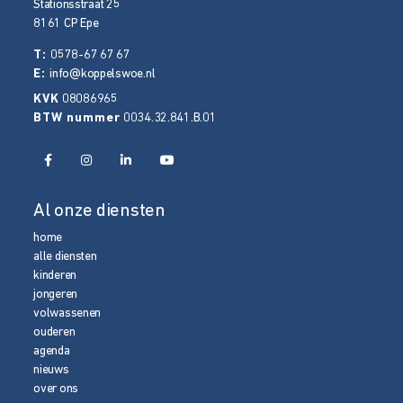
Stationsstraat 25
8161 CP
Epe
T:
0578-67 67 67
E:
info@koppelswoe.nl
KVK
08086965
BTW nummer
0034.32.841.B.01
Al onze diensten
home
alle diensten
kinderen
jongeren
volwassenen
ouderen
agenda
nieuws
over ons