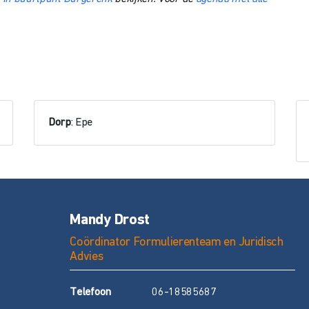
Dorp
: Epe
Mandy Drost
Coördinator Formulierenteam en Juridisch
Advies
T
elefoon
06-18585687