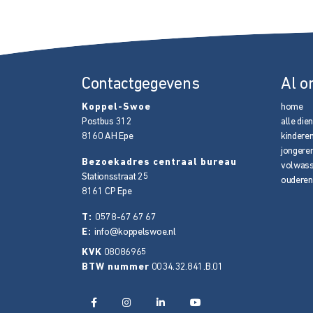
Contactgegevens
Al o
Koppel-Swoe
home
Postbus 312
alle die
8160 AH
Epe
kindere
jongere
Bezoekadres centraal bureau
volwas
Stationsstraat 25
ouderen
8161 CP
Epe
T:
0578-67 67 67
E:
info@koppelswoe.nl
KVK
08086965
BTW nummer
0034.32.841.B.01