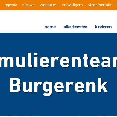
agenda
nieuws
vacatures
vrijwilligers
stage/scriptie
home
alle diensten
kinderen
mulierentea
Burgerenk