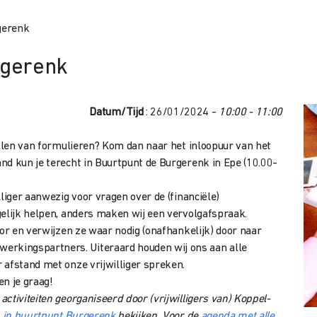
gerenk
rgerenk
Datum/Tijd
: 26/01/2024 -
10:00 - 11:00
ullen van formulieren? Kom dan naar het inloopuur van het
and kun je terecht in Buurtpunt de Burgerenk in Epe (10.00-
liger aanwezig voor vragen over de (financiële)
gelijk helpen, anders maken wij een vervolgafspraak.
oor en verwijzen ze waar nodig (onafhankelijk) door naar
rkingspartners. Uiteraard houden wij ons aan alle
 afstand met onze vrijwilliger spreken.
en je graag!
ctiviteiten georganiseerd door (vrijwilligers van) Koppel-
n in buurtpunt Burgerenk
bekijken. Voor de
agenda met alle