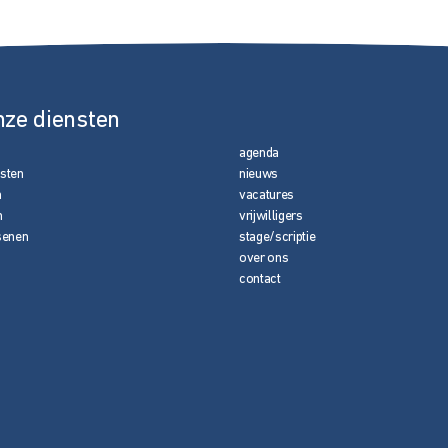
nze diensten
agenda
nsten
nieuws
n
vacatures
n
vrijwilligers
senen
stage/scriptie
over ons
contact