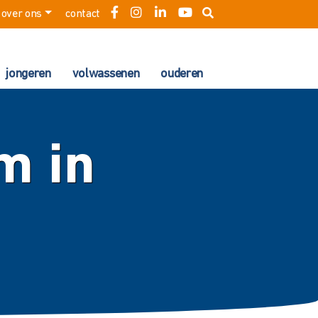
over ons
contact
jongeren
volwassenen
ouderen
m in