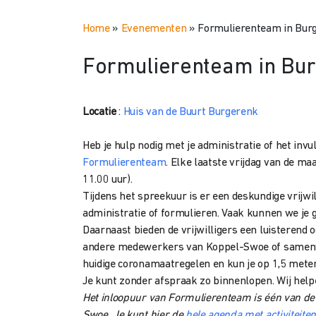
Home
»
Evenementen
»
Formulierenteam in Bur
Formulierenteam in Bu
Locatie
:
Huis van de Buurt Burgerenk
Heb je hulp nodig met je administratie of het inv
Formulierenteam
. Elke laatste vrijdag van de ma
11.00 uur).
Tijdens het spreekuur is er een deskundige vrijwil
administratie of formulieren. Vaak kunnen we je 
Daarnaast bieden de vrijwilligers een luisterend 
andere medewerkers van Koppel-Swoe of samenwe
huidige coronamaatregelen en kun je op 1,5 meter
Je kunt zonder afspraak zo binnenlopen. Wij help
Het inloopuur van Formulierenteam is één van de a
Swoe. Je kunt hier de
hele agenda met activiteite