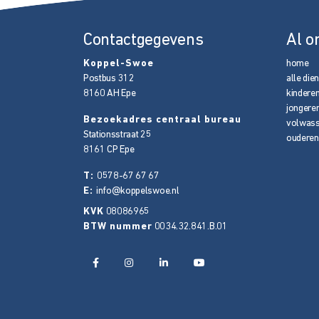
Contactgegevens
Al o
Koppel-Swoe
home
Postbus 312
alle die
8160 AH
Epe
kindere
jongere
Bezoekadres centraal bureau
volwas
Stationsstraat 25
ouderen
8161 CP
Epe
T:
0578-67 67 67
E:
info@koppelswoe.nl
KVK
08086965
BTW nummer
0034.32.841.B.01