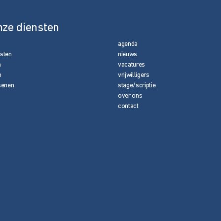
nze diensten
agenda
nsten
nieuws
n
vacatures
n
vrijwilligers
senen
stage/scriptie
over ons
contact