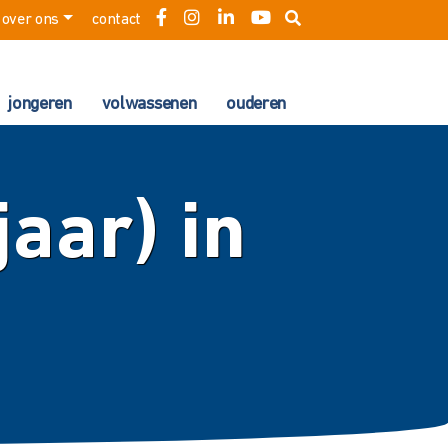
over ons
contact
jongeren
volwassenen
ouderen
jaar) in