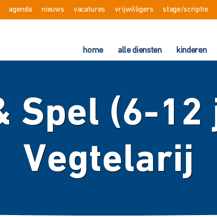
agenda
nieuws
vacatures
vrijwilligers
stage/scriptie
home
alle diensten
kinderen
 Spel (6-12 
Vegtelarij