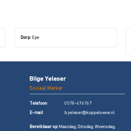
Dorp
: Epe
Bilge Yeleser
Sociaal Werker
T
elefoon
0578-676767
E
-mail
b.yeleser@koppelswoe.nl
Bereikbaar op
Maandag, Dinsdag, Woensdag,