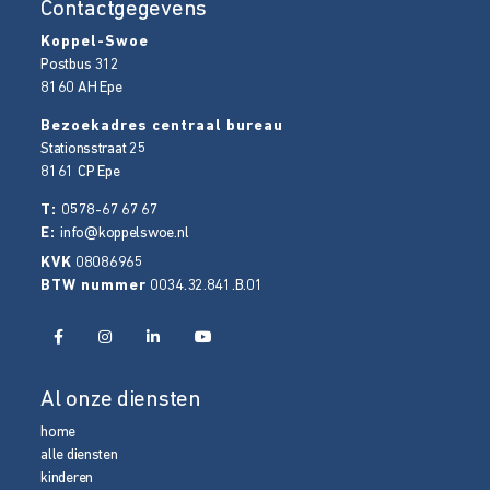
Contactgegevens
Koppel-Swoe
Postbus 312
8160 AH
Epe
Bezoekadres centraal bureau
Stationsstraat 25
8161 CP
Epe
T:
0578-67 67 67
E:
info@koppelswoe.nl
KVK
08086965
BTW nummer
0034.32.841.B.01
Al onze diensten
home
alle diensten
kinderen