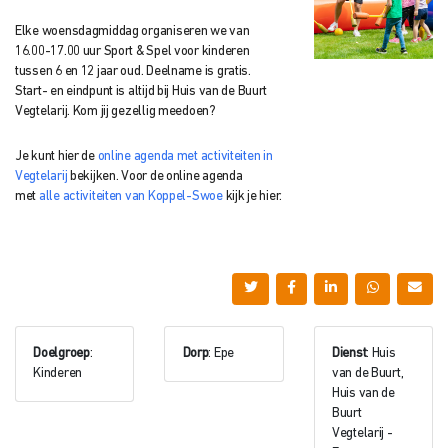
Elke woensdagmiddag organiseren we van
16.00-17.00 uur Sport & Spel voor kinderen
tussen 6 en 12 jaar oud. Deelname is gratis.
Start- en eindpunt is altijd bij Huis van de Buurt
Vegtelarij. Kom jij gezellig meedoen?
Je kunt hier de
online agenda met activiteiten in
Vegtelarij
bekijken. Voor de online agenda
met
alle activiteiten van Koppel-Swoe
kijk je hier.
Doelgroep
:
Dorp
: Epe
Dienst
: Huis
Kinderen
van de Buurt,
Huis van de
Buurt
Vegtelarij -